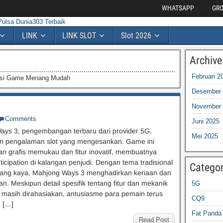
WHATSAPP
GR
LINK
LINK SLOT
Slot 2026
Archive
Februari 2
eksi Game Menang Mudah
Desember 
November 
Comments
Juni 2025
ays 3, pengembangan terbaru dari provider 5G,
Mei 2025
an pengalaman slot yang mengesankan. Game ini
 grafis memukau dan fitur inovatif, membuatnya
ticipation di kalangan penjudi. Dengan tema tradisional
Categor
yang kaya, Mahjong Ways 3 menghadirkan keriaan dan
n. Meskipun detail spesifik tentang fitur dan mekanik
5G
masih dirahasiakan, antusiasme para pemain terus
CQ9
 […]
Fat Panda
Read Post