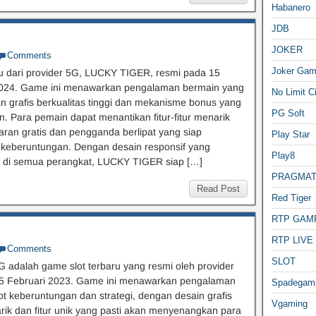
Habanero
JDB
JOKER
Comments
Joker Gam
ru dari provider 5G, LUCKY TIGER, resmi pada 15
2024. Game ini menawarkan pengalaman bermain yang
No Limit Ci
n grafis berkualitas tinggi dan mekanisme bonus yang
PG Soft
n. Para pemain dapat menantikan fitur-fitur menarik
taran gratis dan pengganda berlipat yang siap
Play Star
eberuntungan. Dengan desain responsif yang
Play8
l di semua perangkat, LUCKY TIGER siap […]
PRAGMAT
Read Post
Red Tiger
RTP GAM
RTP LIVE
Comments
SLOT
G adalah game slot terbaru yang resmi oleh provider
5 Februari 2023. Game ini menawarkan pengalaman
Spadegam
ot keberuntungan dan strategi, dengan desain grafis
Vgaming
ik dan fitur unik yang pasti akan menyenangkan para