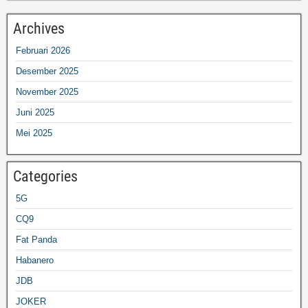
Archives
Februari 2026
Desember 2025
November 2025
Juni 2025
Mei 2025
Categories
5G
CQ9
Fat Panda
Habanero
JDB
JOKER