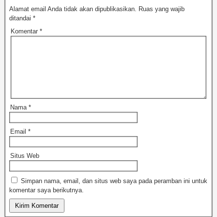
Alamat email Anda tidak akan dipublikasikan.
Ruas yang wajib
ditandai
*
Komentar
*
Nama
*
Email
*
Situs Web
Simpan nama, email, dan situs web saya pada peramban ini untuk
komentar saya berikutnya.