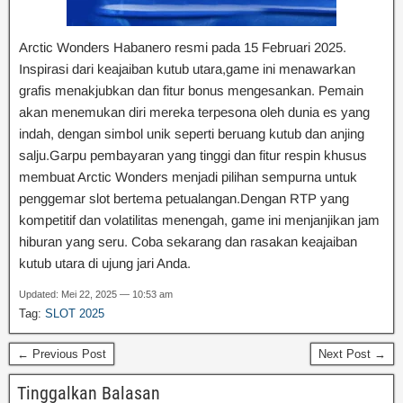
Arctic Wonders Habanero resmi pada 15 Februari 2025.
Inspirasi dari keajaiban kutub utara,game ini menawarkan
grafis menakjubkan dan fitur bonus mengesankan. Pemain
akan menemukan diri mereka terpesona oleh dunia es yang
indah, dengan simbol unik seperti beruang kutub dan anjing
salju.Garpu pembayaran yang tinggi dan fitur respin khusus
membuat Arctic Wonders menjadi pilihan sempurna untuk
penggemar slot bertema petualangan.Dengan RTP yang
kompetitif dan volatilitas menengah, game ini menjanjikan jam
hiburan yang seru. Coba sekarang dan rasakan keajaiban
kutub utara di ujung jari Anda.
Updated: Mei 22, 2025 — 10:53 am
Tag:
SLOT 2025
← Previous Post
Next Post →
Tinggalkan Balasan