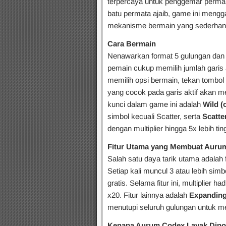
terpercaya untuk penggemar permai
batu permata ajaib, game ini meng
mekanisme bermain yang sederha
Cara Bermain
Nenawarkan format 5 gulungan dan 
pemain cukup memilih jumlah garis ak
memilih opsi bermain, tekan tombol
yang cocok pada garis aktif akan 
kunci dalam game ini adalah
Wild 
simbol kecuali Scatter, serta
Scatte
dengan multiplier hingga 5x lebih ting
Fitur Utama yang Membuat Auru
Salah satu daya tarik utama adalah f
Setiap kali muncul 3 atau lebih si
gratis. Selama fitur ini, multiplier 
x20. Fitur lainnya adalah
Expanding
menutupi seluruh gulungan untuk 
Kenapa Aurum Codex Layak Dinob