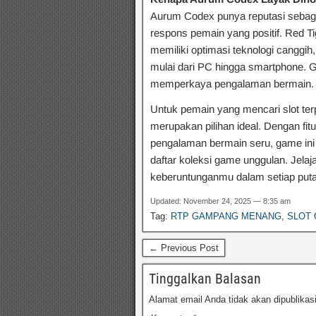
Aurum Codex punya reputasi sebaga
respons pemain yang positif. Red T
memiliki optimasi teknologi canggih
mulai dari PC hingga smartphone. G
memperkaya pengalaman bermain.
Untuk pemain yang mencari slot te
merupakan pilihan ideal. Dengan fitu
pengalaman bermain seru, game ini 
daftar koleksi game unggulan. Jela
keberuntunganmu dalam setiap puta
Updated: November 24, 2025 — 8:35 am
Tag:
RTP GAMPANG MENANG
,
SLOT 
← Previous Post
Tinggalkan Balasan
Alamat email Anda tidak akan dipublikas