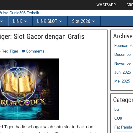
WHATSAPP
GR
LINK
LINK SLOT
Slot 2026
ger: Slot Gacor dengan Grafis
Archive
Februari 2
Red Tiger
Comments
Desember 
November 
Juni 2025
Mei 2025
Categor
5G
CQ9
 Tiger, hadir sebagai salah satu slot terbaik dan
Fat Panda