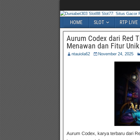
HOME
SLOT
RTP LIVE
Aurum Codex dari Red Ti
Menawan dan Fitur Unik
ntauiola62
November 24, 2025
Aurum Codex, karya terbaru dari Red