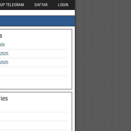
OUP TELEGRAM
DAFTAR
LOGIN
s
026
2025
2025
ies