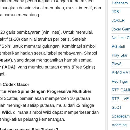
nan menarik penuh kejutan. Dengan tema misteri
Habanero
gabungkan desain visual memukau, musik imersif, dan
JDB
na namun menantang.
JOKER
Joker Gam
20 garis pembayaran (win lines). Untuk memulai,
No Limit Ci
tif (1-20) dan nilai taruhan per baris. Setelah
 “Spin” untuk memutar gulungan. Kombinasi simbol
PG Soft
memberikan hadiah sesuai tabel pembayaran. Simbol
Play Star
(овым)
, yang dapat menggantikan hampir semua
Play8
r ( ADA)
, yang memicu putaran gratis (Free Spins)
PRAGMAT
gi.
Red Tiger
m Codex Gacor
RTP GAM
itur
Free Spins dengan Progressive Multiplier
.
mbol Scatter, pemain akan memperoleh 10 putaran
RTP LIVE
hadiah meningkat setiap putaran, mulai dari x2 hingga
SLOT
 Wild
, di mana simbol Wild dapat memperbesar dan
Spadegam
meningkatkan peluang kemenangan.
Vgaming
atkan sebagai Slot Terbaik?