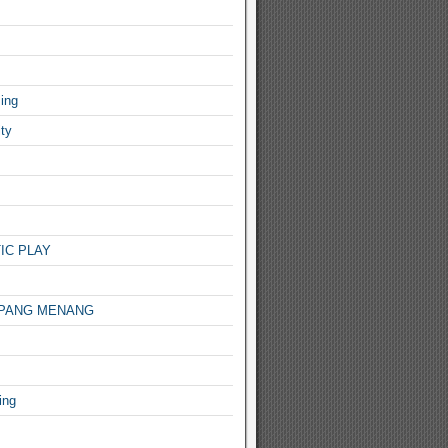
ing
ty
IC PLAY
PANG MENANG
ing