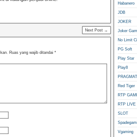
Habanero
JDB
JOKER
Next Post →
Joker Gam
No Limit Ci
PG Soft
ikan.
Ruas yang wajib ditandai
*
Play Star
Play8
PRAGMAT
Red Tiger
RTP GAM
RTP LIVE
SLOT
Spadegam
Vgaming