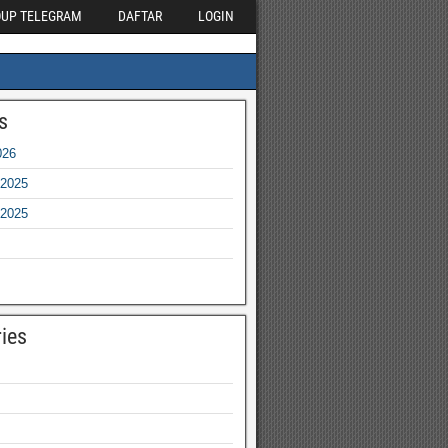
OUP TELEGRAM
DAFTAR
LOGIN
s
026
2025
2025
ies