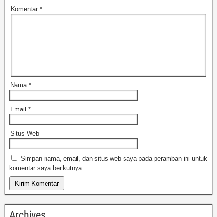
Komentar
*
Nama
*
Email
*
Situs Web
Simpan nama, email, dan situs web saya pada peramban ini untuk
komentar saya berikutnya.
Archives