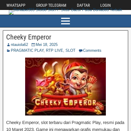
WHATSAPP
GROUP TELEGRAM
DAFTAR
LOGIN
Cheeky Emperor
ntauiola62
Mei 18, 2025
PRAGMATIC PLAY
,
RTP LIVE
,
SLOT
Comments
Cheeky Emperor, slot terbaru dari Pragmatic Play, resmi pada
10 Maret 2023. Game ini menawarkan grafis memukau dan