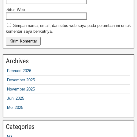
Situs Web
Simpan nama, email, dan situs web saya pada peramban ini untuk
komentar saya berikutnya.
Archives
Februari 2026
Desember 2025
November 2025
Juni 2025
Mei 2025
Categories
5G