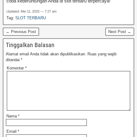
coba keberuntungan Anda di slot terbaru terpercaya!
Updated: Mei 11, 2025 — 7:27 am
Tag:
SLOT TERBARU
← Previous Post
Next Post →
Tinggalkan Balasan
Alamat email Anda tidak akan dipublikasikan.
Ruas yang wajib
ditandai
*
Komentar
*
Nama
*
Email
*