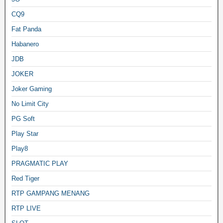
CQ9
Fat Panda
Habanero
JDB
JOKER
Joker Gaming
No Limit City
PG Soft
Play Star
Play8
PRAGMATIC PLAY
Red Tiger
RTP GAMPANG MENANG
RTP LIVE