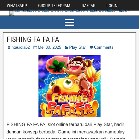
WHATSAPP
GROUP TELEGRAM
DAFTAR
LOGIN
FISHING FA FA FA
ntauiola62
Mei 30, 2025
Play Star
Comments
FISHING FA FA FA, slot online terbaru dari Play Star, hadir
dengan konsep berbeda. Game ini menawarkan gameplay