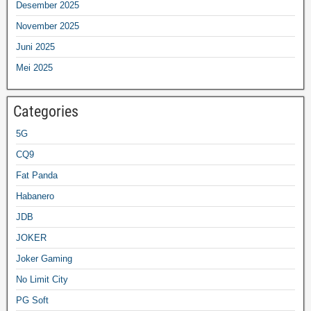
Desember 2025
November 2025
Juni 2025
Mei 2025
Categories
5G
CQ9
Fat Panda
Habanero
JDB
JOKER
Joker Gaming
No Limit City
PG Soft