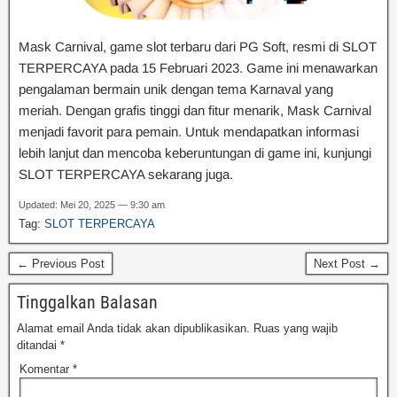
Mask Carnival, game slot terbaru dari PG Soft, resmi di SLOT
TERPERCAYA pada 15 Februari 2023. Game ini menawarkan
pengalaman bermain unik dengan tema Karnaval yang
meriah. Dengan grafis tinggi dan fitur menarik, Mask Carnival
menjadi favorit para pemain. Untuk mendapatkan informasi
lebih lanjut dan mencoba keberuntungan di game ini, kunjungi
SLOT TERPERCAYA sekarang juga.
Updated: Mei 20, 2025 — 9:30 am
Tag:
SLOT TERPERCAYA
← Previous Post
Next Post →
Tinggalkan Balasan
Alamat email Anda tidak akan dipublikasikan.
Ruas yang wajib
ditandai
*
Komentar
*