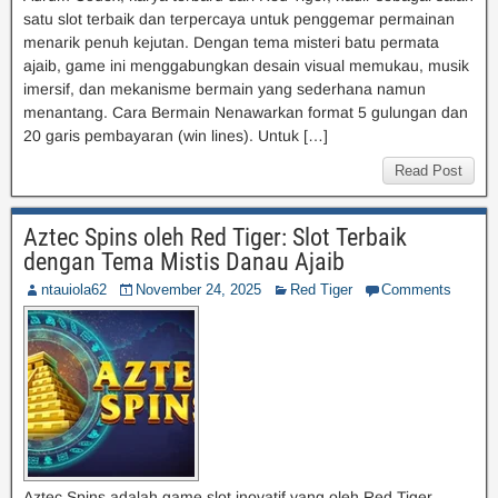
satu slot terbaik dan terpercaya untuk penggemar permainan
menarik penuh kejutan. Dengan tema misteri batu permata
ajaib, game ini menggabungkan desain visual memukau, musik
imersif, dan mekanisme bermain yang sederhana namun
menantang. Cara Bermain Nenawarkan format 5 gulungan dan
20 garis pembayaran (win lines). Untuk […]
Read Post
Aztec Spins oleh Red Tiger: Slot Terbaik
dengan Tema Mistis Danau Ajaib
ntauiola62
November 24, 2025
Red Tiger
Comments
Aztec Spins adalah game slot inovatif yang oleh Red Tiger,