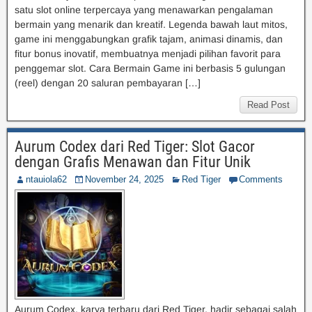
satu slot online terpercaya yang menawarkan pengalaman
bermain yang menarik dan kreatif. Legenda bawah laut mitos,
game ini menggabungkan grafik tajam, animasi dinamis, dan
fitur bonus inovatif, membuatnya menjadi pilihan favorit para
penggemar slot. Cara Bermain Game ini berbasis 5 gulungan
(reel) dengan 20 saluran pembayaran […]
Read Post
Aurum Codex dari Red Tiger: Slot Gacor
dengan Grafis Menawan dan Fitur Unik
ntauiola62
November 24, 2025
Red Tiger
Comments
Aurum Codex, karya terbaru dari Red Tiger, hadir sebagai salah