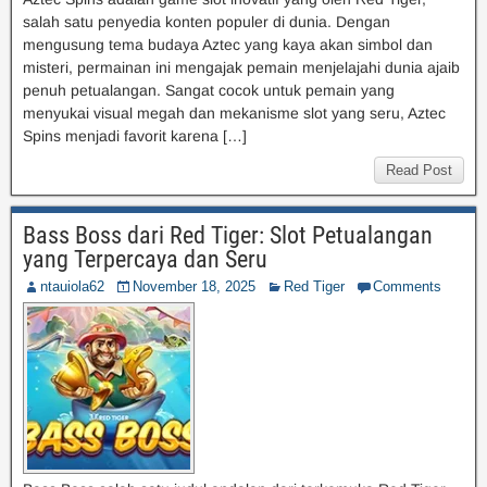
salah satu penyedia konten populer di dunia. Dengan
mengusung tema budaya Aztec yang kaya akan simbol dan
misteri, permainan ini mengajak pemain menjelajahi dunia ajaib
penuh petualangan. Sangat cocok untuk pemain yang
menyukai visual megah dan mekanisme slot yang seru, Aztec
Spins menjadi favorit karena […]
Read Post
Bass Boss dari Red Tiger: Slot Petualangan
yang Terpercaya dan Seru
ntauiola62
November 18, 2025
Red Tiger
Comments