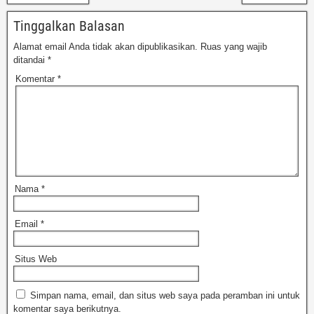
Tinggalkan Balasan
Alamat email Anda tidak akan dipublikasikan.
Ruas yang wajib
ditandai
*
Komentar
*
Nama
*
Email
*
Situs Web
Simpan nama, email, dan situs web saya pada peramban ini untuk
komentar saya berikutnya.