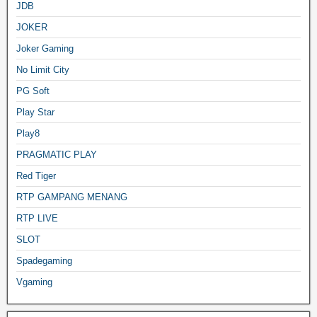
JDB
JOKER
Joker Gaming
No Limit City
PG Soft
Play Star
Play8
PRAGMATIC PLAY
Red Tiger
RTP GAMPANG MENANG
RTP LIVE
SLOT
Spadegaming
Vgaming