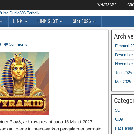
WHATSAPP
GR
LINK
LINK SLOT
Slot 2026
Archive
8
Comments
Februari 2
Desember 
November 
Juni 2025
Mei 2025
Categor
5G
CQ9
ovider Play8, akhirnya resmi pada 15 Maret 2023.
Fat Panda
ankan, game ini menawarkan pengalaman bermain