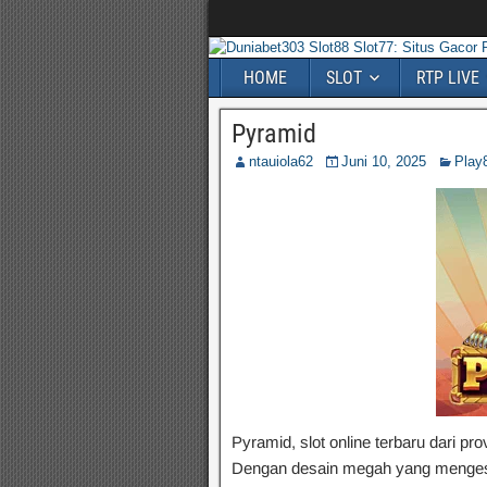
HOME
SLOT
RTP LIVE
Pyramid
ntauiola62
Juni 10, 2025
Play
Pyramid, slot online terbaru dari pr
Dengan desain megah yang menges