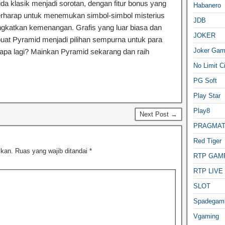
da klasik menjadi sorotan, dengan fitur bonus yang
Habanero
erharap untuk menemukan simbol-simbol misterius
JDB
ngkatkan kemenangan. Grafis yang luar biasa dan
JOKER
t Pyramid menjadi pilihan sempurna untuk para
Joker Gam
u apa lagi? Mainkan Pyramid sekarang dan raih
No Limit Ci
PG Soft
Play Star
Play8
Next Post →
PRAGMAT
Red Tiger
ikan.
Ruas yang wajib ditandai
*
RTP GAM
RTP LIVE
SLOT
Spadegam
Vgaming