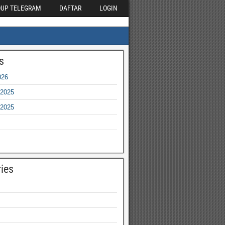
OUP TELEGRAM
DAFTAR
LOGIN
s
026
2025
2025
ies