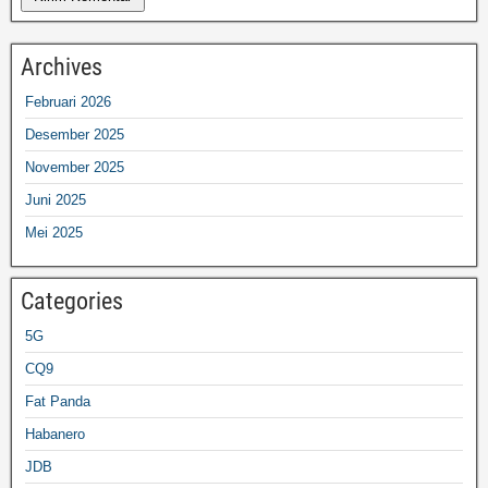
Archives
Februari 2026
Desember 2025
November 2025
Juni 2025
Mei 2025
Categories
5G
CQ9
Fat Panda
Habanero
JDB