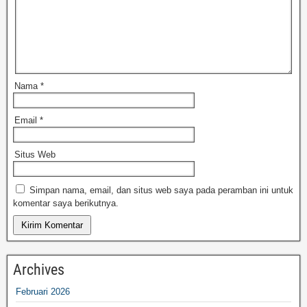
Nama
*
Email
*
Situs Web
Simpan nama, email, dan situs web saya pada peramban ini untuk
komentar saya berikutnya.
Archives
Februari 2026