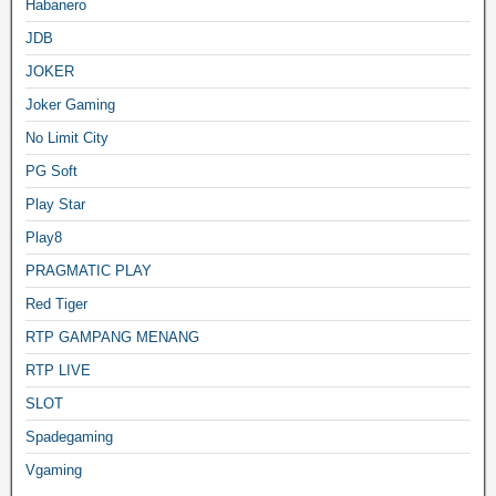
Habanero
JDB
JOKER
Joker Gaming
No Limit City
PG Soft
Play Star
Play8
PRAGMATIC PLAY
Red Tiger
RTP GAMPANG MENANG
RTP LIVE
SLOT
Spadegaming
Vgaming