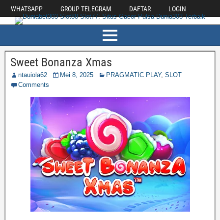
WHATSAPP
GROUP TELEGRAM
DAFTAR
LOGIN
Sweet Bonanza Xmas
ntauiola62
Mei 8, 2025
PRAGMATIC PLAY
,
SLOT
Comments