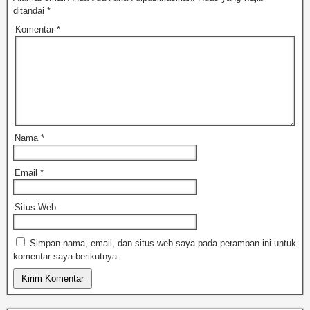
ditandai
*
Komentar
*
Nama
*
Email
*
Situs Web
Simpan nama, email, dan situs web saya pada peramban ini untuk
komentar saya berikutnya.