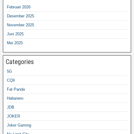
Februari 2026
Desember 2025
November 2025
Juni 2025
Mei 2025
Categories
5G
CQ9
Fat Panda
Habanero
JDB
JOKER
Joker Gaming