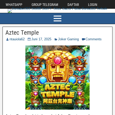
WHATSAPP
GROUP TELEGRAM
DAFTAR
LOGIN
Aztec Temple
ntauiola62
Juni 17, 2025
Joker Gaming
Comments