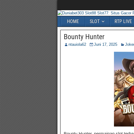
HOME
SLOT
RTP LIVE
Bounty Hunter
ntauiola62
Juni 17, 2025
Joke
Bounty Hunter, permainan slot terb