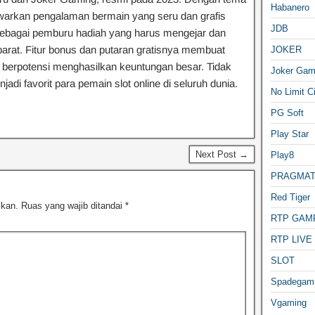
Habanero
warkan pengalaman bermain yang seru dan grafis
JDB
bagai pemburu hadiah yang harus mengejar dan
barat. Fitur bonus dan putaran gratisnya membuat
JOKER
berpotensi menghasilkan keuntungan besar. Tidak
Joker Gam
adi favorit para pemain slot online di seluruh dunia.
No Limit Ci
PG Soft
Play Star
Next Post →
Play8
PRAGMAT
Red Tiger
ikan.
Ruas yang wajib ditandai
*
RTP GAM
RTP LIVE
SLOT
Spadegam
Vgaming